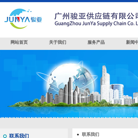
网站首页
关于我们
服务产品
新闻
联系我们
联系我们