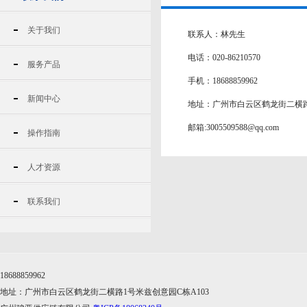
关于我们
联系人：林先生
电话：020-86210570
服务产品
手机：18688859962
新闻中心
地址：广州市白云区鹤龙街二横路
邮箱:3005509588@qq.com
操作指南
人才资源
联系我们
18688859962
地址：广州市白云区鹤龙街二横路1号米兹创意园C栋A103